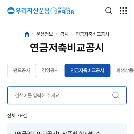
운용정보
공시
연금저축비교공시
연금저축비교공시
펀드공시
경영공시
연금저축비교공시
파생상품
전체 79건
[연금펀드비교공시]_상품별 회사별 수