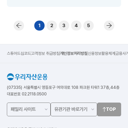
1
2
3
4
5
스튜어드십코드
고객정보 취급방침
개인정보처리방침
신용정보활용체계
금융사
(07335) 서울특별시 영등포구 여의대로 108 파크원 타워1 37층,44층
대표번호 02.2118.0500
TOP