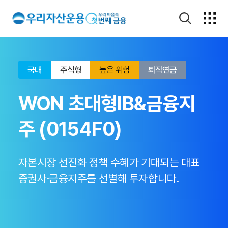
국내
주식형
높은 위험
퇴직연금
WON 초대형IB&금융지
주 (0154F0)
자본시장 선진화 정책 수혜가 기대되는 대표
증권사·금융지주를 선별해 투자합니다.