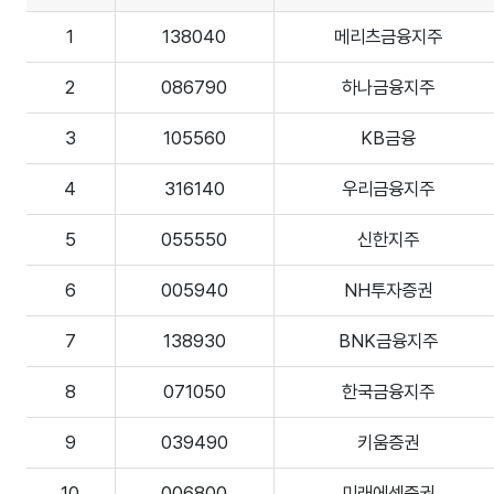
1
138040
메리츠금융지주
2
086790
하나금융지주
3
105560
KB금융
4
316140
우리금융지주
5
055550
신한지주
6
005940
NH투자증권
7
138930
BNK금융지주
8
071050
한국금융지주
9
039490
키움증권
10
006800
미래에셋증권