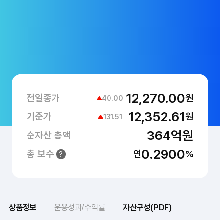
12,270.00
원
전일종가
40.00
12,352.61
원
기준가
131.51
364억원
순자산 총액
0.2900
연
%
총 보수
?
상품정보
운용성과/수익률
자산구성(PDF)