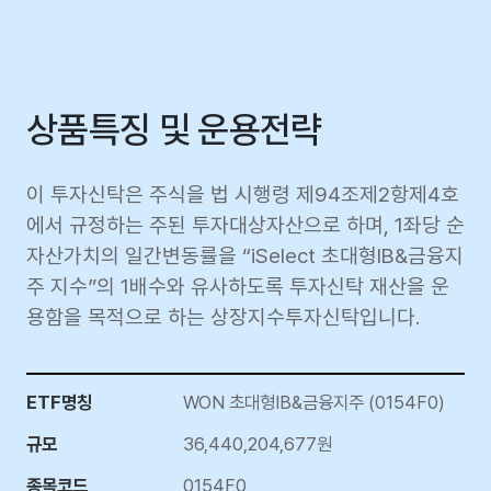
상품특징 및 운용전략
이 투자신탁은 주식을 법 시행령 제94조제2항제4호
에서 규정하는 주된 투자대상자산으로 하며, 1좌당 순
자산가치의 일간변동률을 “iSelect 초대형IB&금융지
주 지수”의 1배수와 유사하도록 투자신탁 재산을 운
용함을 목적으로 하는 상장지수투자신탁입니다.
ETF명칭
WON 초대형IB&금융지주 (0154F0)
규모
36,440,204,677원
종목코드
0154F0